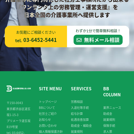
『ワンランク上の労務管理・運営支援』を
日本全国の介護事業所へ提供します
わずか1分で簡単無料相談！
お気軽にご相談ください
03-6452-5441
無料メール相談
tel.
SITE MENU
SERVICES
BB
COLUMN
トップページ
労務相談
〒150-0043
BBについて
入退社等手続
業界ニュース
東京都渋谷区道玄
社労士ご紹介
給与計算
助成金
坂1-15-3
お知らせ
処遇改善加算
就業規則
プリメーラ道玄坂
お問い合わせ
助成金・補助金
保険手続
819号室
個人情報保護方針
就業規則
求人票
tel. 03-6452-