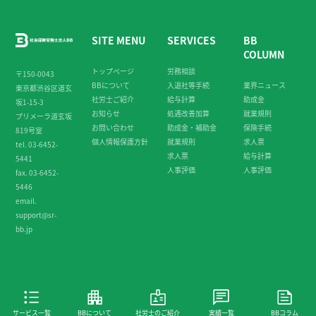
SITE MENU
SERVICES
BB
COLUMN
トップページ
労務相談
〒150-0043
BBについて
入退社等手続
業界ニュース
東京都渋谷区道玄
社労士ご紹介
給与計算
助成金
坂1-15-3
お知らせ
処遇改善加算
就業規則
プリメーラ道玄坂
お問い合わせ
助成金・補助金
保険手続
819号室
個人情報保護方針
就業規則
求人票
tel. 03-6452-
求人票
給与計算
5441
人事評価
人事評価
fax. 03-6452-
5446
email.
support@sr-
bb.jp
サービス一覧
BBについて
社労士のご紹介
実績一覧
BBコラム
©︎ 2020 社会労務士法人BB