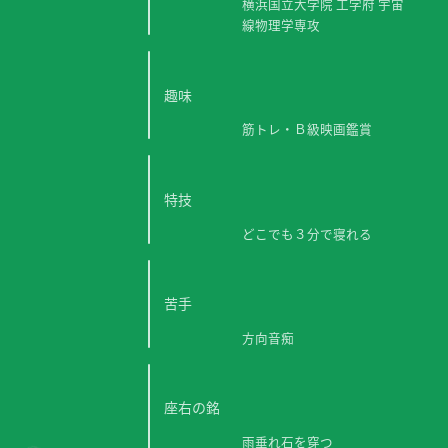
横浜国立大学院 工学府 宇宙
線物理学専攻
趣味
筋トレ・Ｂ級映画鑑賞
特技
どこでも３分で寝れる
苦手
方向音痴
座右の銘
雨垂れ石を穿つ