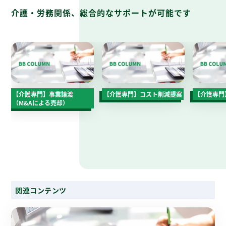
介護・労務関係、総合的なサポートが可能です
【介護専門】事業譲渡
【介護専門】コスト削減提案
【介護専門
（M&Aによる売却）
関連コンテンツ