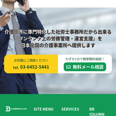
介護業界に専門特化した社労士事務所だから出来る
『ワンランク上の労務管理・運営支援』を
日本全国の介護事業所へ提供します
わずか1分で簡単無料相談！
お気軽にご相談ください
03-6452-5441
無料メール相談
tel.
SITE MENU
SERVICES
BB
COLUMN