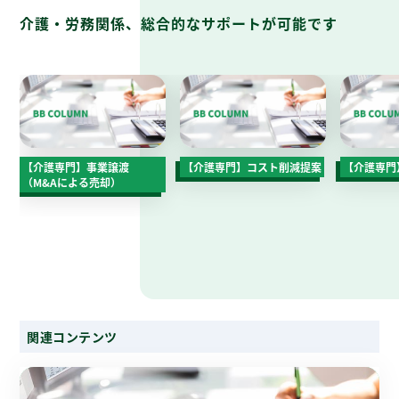
介護・労務関係、総合的なサポートが可能です
【介護専門】事業譲渡
【介護専門】コスト削減提案
【介護専門
（M&Aによる売却）
関連コンテンツ