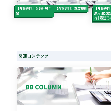
【介護専門】入退社等手
【介護専門】就業規則
【介護専門
続
雇用開発助
行 | 最短迅
関連コンテンツ