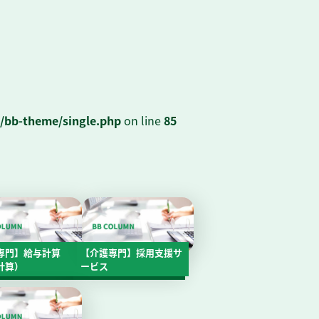
/bb-theme/single.php
on line
85
専門】給与計算
【介護専門】採用支援サ
計算）
ービス