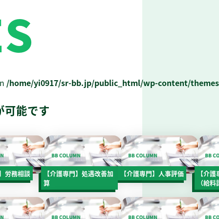
ES
in
/home/yi0917/sr-bb.jp/public_html/wp-content/themes
が可能です
】労務相談
【介護専門】処遇改善加
【介護専門】人事評価
【介護
算
（給料