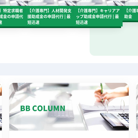
】特定求職者
【介護専門】人材開発支
【介護専門】キャリアア
【介護
成金の申請代
援助成金の申請代行 | 最
ップ助成金申請代行 | 最
助金
速
短迅速
短迅速