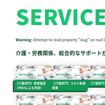
SERVIC
Warning
: Attempt to read property "slug" on null 
介護・労務関係、総合的なサポート
【介護専門】事業譲渡
【介護専門】コスト削減
【介護専門
（M&Aによる売却）
提案