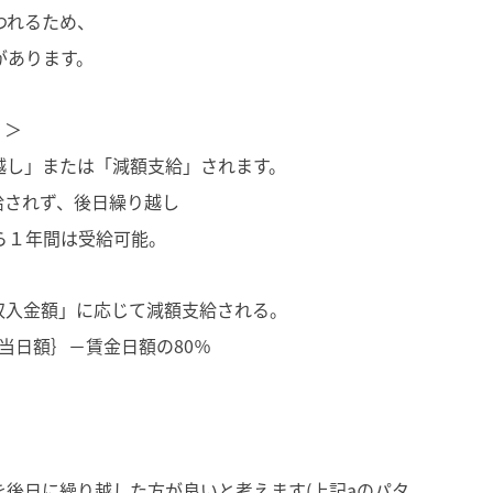
われるため、
があります。
」＞
越し」または「減額支給」されます。
給されず、後日繰り越し
ら１年間は受給可能。
収入金額」に応じて減額支給される。
手当日額｝－賃金日額の80％
後日に繰り越した方が良いと考えます(上記aのパタ