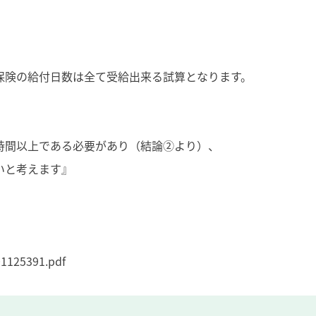
保険の給付日数は全て受給出来る試算となります。
時間以上である必要があり（結論②より）、
いと考えます』
01125391.pdf