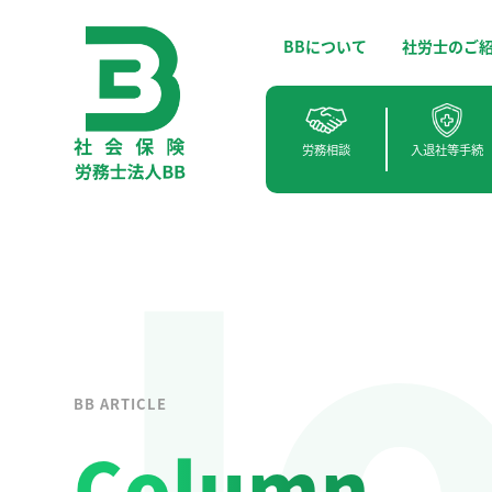
BBについて
社労士のご
J
労務相談
入退社等手続
BB ARTICLE
Column