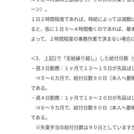
ーン）。
１日２時間程度であれば、時給によっては減額
ると、仮に１日３～４時間働くのであれば、基
よって、２時間程度の事務作業で済まない場合
＜3. 上記2で「支給繰り越し」した給付日数
・週３日勤務：１ヶ月で１２～１５日が先延ば
⇒５～６カ月で、給付日数９０日（本人へ要確
である。
・週４日勤務：１ヶ月で１６～２０日が先延ば
⇒６～９カ月で、給付日数９０日（本人へ要確
である。
※失業手当の給付日数は９０日としていますが