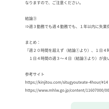
なりますので、ご注意ください。
結論③
⇒週３勤務でも週４勤務でも、１年以内に失業
まとめ：
『週２０時間を超えず（結論①より）、１日４
１日４時間の週３～４日（結論③より）が良
参考サイト
https://kinjitou.com/situgyouteate-4hour/#14
https://www.mhlw.go.jp/content/11607000/0