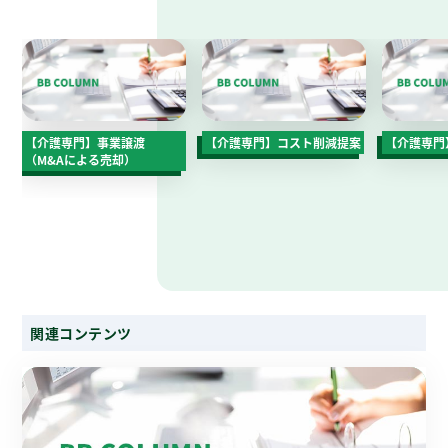
【介護専門】事業譲渡
【介護専門】コスト削減提案
【介護専門
（M&Aによる売却）
関連コンテンツ