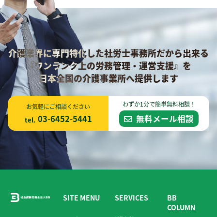
介護業界に専門特化した社労士事務所だから出来る
『ワンランク上の労務管理・運営支援』を
日本全国の介護事業所へ提供します
わずか1分で簡単無料相談！
お気軽にご相談ください
03-6452-5441
無料メール相談
tel.
SITE MENU
SERVICES
BB
COLUMN