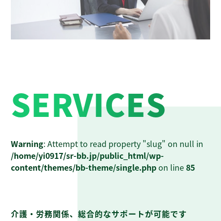
SERVICES
Warning
: Attempt to read property "slug" on null in
/home/yi0917/sr-bb.jp/public_html/wp-
content/themes/bb-theme/single.php
on line
85
介護・労務関係、総合的なサポートが可能です