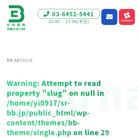
03-6452-5441
10:00 ∼ 17:00(平日)
BB ARTICLE
Journ
Warning
: Attempt to read
property "slug" on null in
/home/yi0917/sr-
bb.jp/public_html/wp-
content/themes/bb-
theme/single.php
on line
29