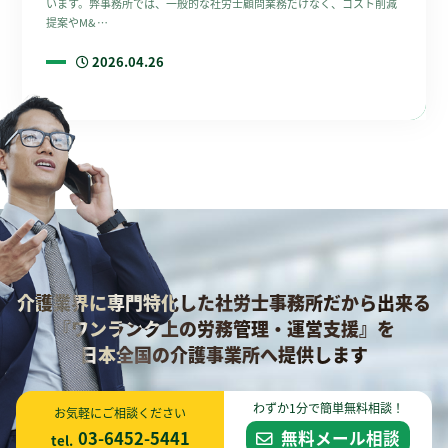
います。弊事務所では、一般的な社労士顧問業務だけなく、コスト削減
提案やM& …
2026.04.26
介護業界に専門特化した社労士事務所だから出来る
『ワンランク上の労務管理・運営支援』を
日本全国の介護事業所へ提供します
わずか1分で簡単無料相談！
お気軽にご相談ください
03-6452-5441
無料メール相談
tel.