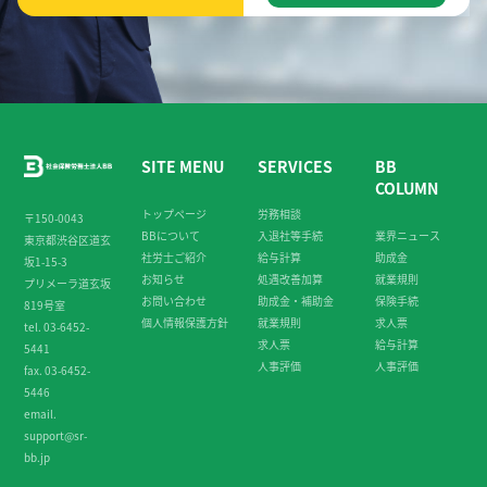
SITE MENU
SERVICES
BB
COLUMN
トップページ
労務相談
〒150-0043
BBについて
入退社等手続
業界ニュース
東京都渋谷区道玄
社労士ご紹介
給与計算
助成金
坂1-15-3
お知らせ
処遇改善加算
就業規則
プリメーラ道玄坂
お問い合わせ
助成金・補助金
保険手続
819号室
個人情報保護方針
就業規則
求人票
tel. 03-6452-
求人票
給与計算
5441
人事評価
人事評価
fax. 03-6452-
5446
email.
support@sr-
bb.jp