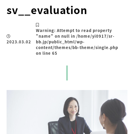
sv__evaluation
Warning
: Attempt to read property
"name" on null in
/home/yi0917/sr-
2023.03.02
bb.jp/public_html/wp-
content/themes/bb-theme/single.php
on line
65