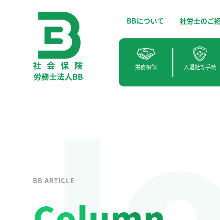
BBについて
社労士のご
J
労務相談
入退社等手続
BB ARTICLE
Column