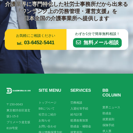
介護業界に専門特化した社労士事務所だから出来る
『ワンランク上の労務管理・運営支援』を
日本全国の介護事業所へ提供します
わずか1分で簡単無料相談！
お気軽にご相談ください
03-6452-5441
無料メール相談
tel.
SITE MENU
SERVICES
BB
COLUMN
トップページ
労務相談
〒150-0043
業界ニュース
BBについて
入退社等手続
東京都渋谷区道玄
助成金
社労士ご紹介
給与計算
坂1-15-3
就業規則
お知らせ
処遇改善加算
プリメーラ道玄坂
保険手続
お問い合わせ
助成金・補助金
819号室
求人票
個人情報保護方針
就業規則